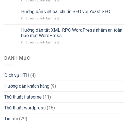
ở
Chức năng bình luận bị tắt
chat
jquery
Hướng
zalo
–
Dẫn
Hướng dẫn viết bài chuẩn SEO với Yoast SEO
bị
flatsome
Cài
khóa
ở
Chức năng bình luận bị tắt
Đặt
tạm
Hướng
Và
thời
dẫn
Hướng dẫn tắt XML-RPC WordPress nhằm an toàn
Sử
đơn
viết
Dụng
bảo mật WordPress
giản,
bài
Google
hiệu
ở
Chức năng bình luận bị tắt
chuẩn
Analytics
quả
Hướng
SEO
2023
dẫn
với
tắt
Yoast
DANH MỤC
XML-
SEO
RPC
WordPress
Dịch vụ HTH
(4)
nhằm
an
Hướng dẫn khách hàng
(9)
toàn
bảo
mật
Thủ thuật flatsome
(11)
WordPress
Thủ thuật wordpress
(16)
Tin tức
(29)