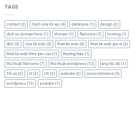
TAGS
contact
(2)
Cách sửa lỗi wp
(4)
database
(1)
design
(2)
dich vu domain host
(1)
domain
(1)
flatsome
(7)
hosting
(1)
SEO
(5)
sửa lỗi web
(5)
thiet ke web
(6)
thiet ke web gia re
(2)
thiet ke web theo yeu cau
(1)
thương hiệu
(1)
thủ thuật flatsome
(7)
thủ thuật wordpress
(12)
tăng tốc độ
(1)
Tối ưu
(2)
UI
(2)
UX
(2)
website
(2)
woocommerce
(5)
wordpress
(12)
youtube
(1)