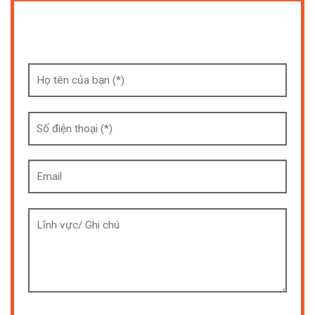
Form Thông Tin
[cf7sr-simple-recaptcha]