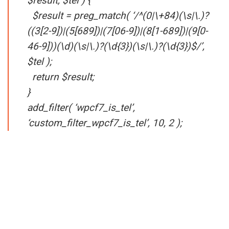
$result, $tel ) {
$result = preg_match( ‘/^(0|\+84)(\s|\.)?
((3[2-9])|(5[689])|(7[06-9])|(8[1-689])|(9[0-
46-9]))(\d)(\s|\.)?(\d{3})(\s|\.)?(\d{3})$/’,
$tel );
return $result;
}
add_filter( ‘wpcf7_is_tel’,
‘custom_filter_wpcf7_is_tel’, 10, 2 );