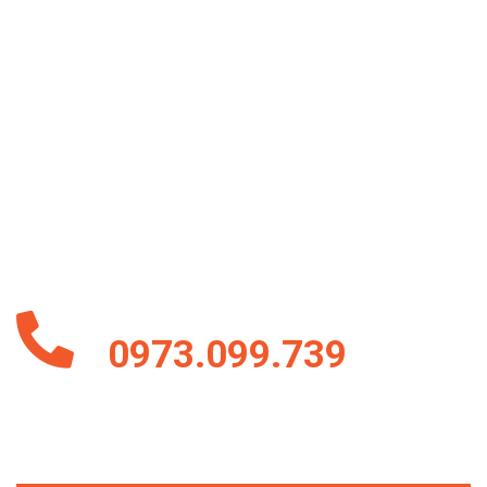
ĐĂNG KÝ NGAY
Hãy gửi email và để lại số đt để chuyên viên tư vấn công ty
chúng tôi sẵn sànggửi cho các quý khách hàng những mẫu
đẹp và mới cập nhật nhất ^^ . Những mẫu trên vẫn chưa đủ
hết toàn bộ mẫu của chúng tôi !
Hoặc Liên Hệ Ngay Hotline
0973.099.739