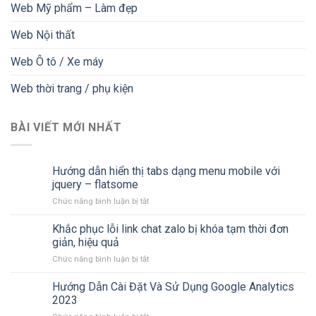
Web Mỹ phẩm – Làm đẹp
Web Nội thất
Web Ô tô / Xe máy
Web thời trang / phụ kiện
BÀI VIẾT MỚI NHẤT
Hướng dẫn hiển thị tabs dạng menu mobile với
jquery – flatsome
ở
Chức năng bình luận bị tắt
Hướng
dẫn
Khắc phục lỗi link chat zalo bị khóa tạm thời đơn
hiển
giản, hiệu quả
thị
ở
Chức năng bình luận bị tắt
tabs
Khắc
dạng
phục
Hướng Dẫn Cài Đặt Và Sử Dụng Google Analytics
menu
lỗi
mobile
2023
link
với