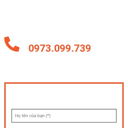
chúng tôi sẵn sànggửi cho các quý khách hàng những mẫu
đẹp và mới cập nhật nhất ^^ . Những mẫu trên vẫn chưa đủ
hết toàn bộ mẫu của chúng tôi !
Hoặc Liên Hệ Ngay Hotline
0973.099.739
Form Thông Tin