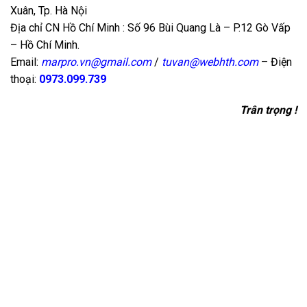
Xuân, Tp. Hà Nội
Địa chỉ CN Hồ Chí Minh : Số 96 Bùi Quang Là – P.12 Gò Vấp
– Hồ Chí Minh.
Email:
marpro.vn@gmail.com
/
tuvan@webhth.com
– Điện
thoại:
0973.099.739
Trân trọng !
ĐĂNG KÝ NGAY
Hãy gửi email và để lại số đt để chuyên viên tư vấn công ty