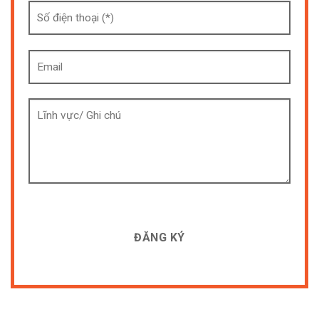
[cf7sr-simple-recaptcha]