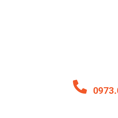
ĐĂNG 
Hãy gửi email và để lại 
công ty chúng tôi sẵn s
những mẫu đẹp và mới c
trên vẫn chưa đủ hết toà
Hoặc Liên H
0973.