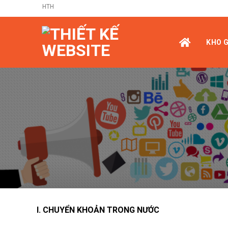
Skip
Chào mừng đến với HTH
to
content
KHO G
I. CHUYỂN KHOẢN TRONG NƯỚC