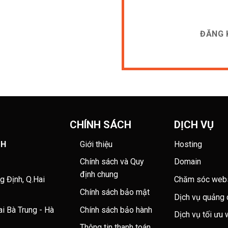
[cf7sr-simple-recaptcha
CHÍNH SÁCH
DỊCH VỤ
TH
Giới thiệu
Hosting
Chính sách và Quy
Domain
định chung
g Định, Q.Hai
Chăm sóc webs
Chính sách bảo mật
Dịch vụ quảng 
 Bà Trung - Hà
Chính sách bảo hành
Dịch vụ tối ưu
Thông tin thanh toán