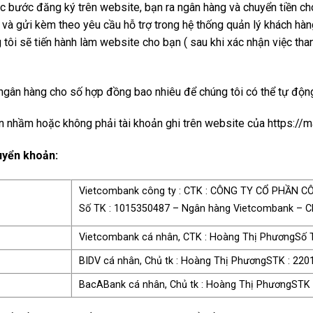
ác bước đăng ký trên website, bạn ra ngân hàng và chuyển tiền ch
 và gửi kèm theo yêu cầu hỗ trợ trong hệ thống quản lý khách hàng 
tôi sẽ tiến hành làm website cho bạn ( sau khi xác nhận việc tha
 ở ngân hàng cho số hợp đồng bao nhiêu để chúng tôi có thể tự độn
ền nhầm hoặc không phải tài khoản ghi trên website của https://m
uyển khoản:
Vietcombank công ty : CTK : CÔNG TY CỔ PHẦN 
Số TK : 1015350487 – Ngân hàng Vietcombank – C
Vietcombank cá nhân, CTK : Hoàng Thị Phương
Số 
BIDV cá nhân, Chủ tk : Hoàng Thị Phương
STK : 220
BacABank cá nhân, Chủ tk : Hoàng Thị Phương
STK 