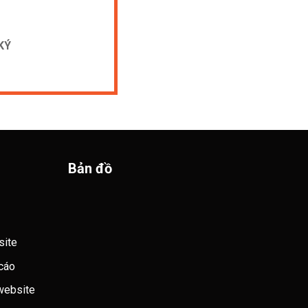
]
Bản đồ
ite
cáo
 website