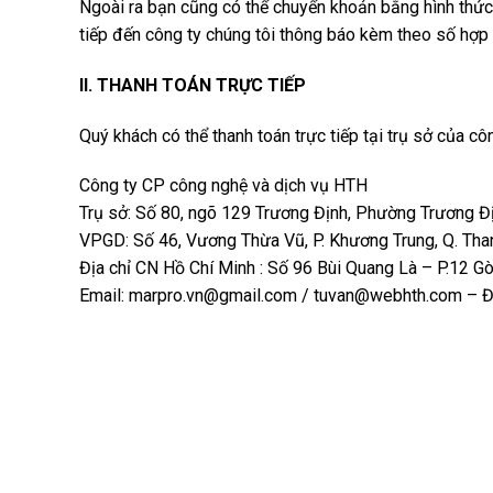
Ngoài ra bạn cũng có thể chuyển khoản bằng hình thức g
tiếp đến công ty chúng tôi thông báo kèm theo số hợp 
II. THANH TOÁN TRỰC TIẾP
Quý khách có thể thanh toán trực tiếp tại trụ sở của côn
Công ty CP công nghệ và dịch vụ HTH
Trụ sở: Số 80, ngõ 129 Trương Định, Phường Trương Đị
VPGD: Số 46, Vương Thừa Vũ, P. Khương Trung, Q. Than
Địa chỉ CN Hồ Chí Minh : Số 96 Bùi Quang Là – P.12 G
Email: marpro.vn@gmail.com / tuvan@webhth.com – Đi