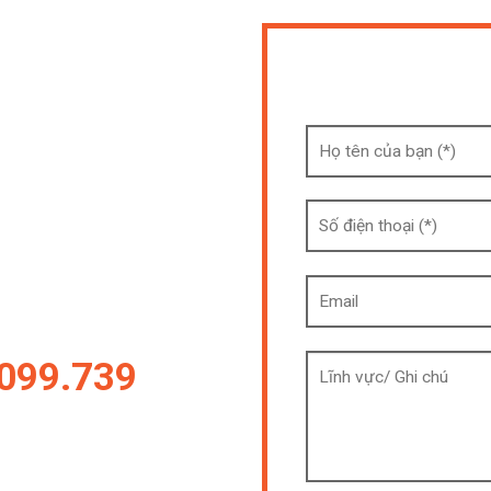
Form Thô
KÝ NGAY
số đt để chuyên viên tư vấn
ànggửi cho các quý khách hàng
ập nhật nhất ^^ . Những mẫu
n bộ mẫu của chúng tôi !
ệ Ngay Hotline
099.739