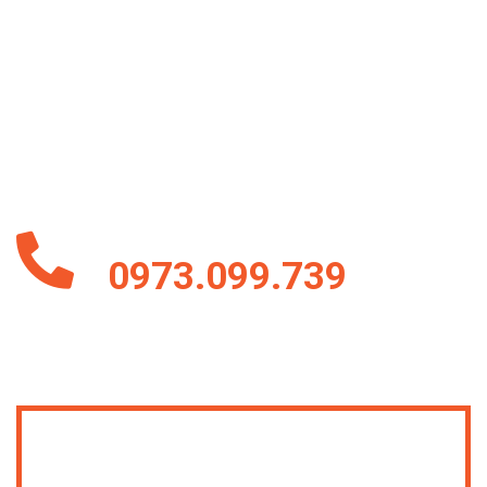
ĐĂNG KÝ NGAY
Hãy gửi email và để lại số đt để chuyên viên tư vấn công ty
chúng tôi sẵn sànggửi cho các quý khách hàng những mẫu
đẹp và mới cập nhật nhất ^^ . Những mẫu trên vẫn chưa đủ
hết toàn bộ mẫu của chúng tôi !
Hoặc Liên Hệ Ngay Hotline
0973.099.739
Form Thông Tin