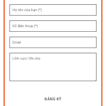
[cf7sr-simple-recaptcha]