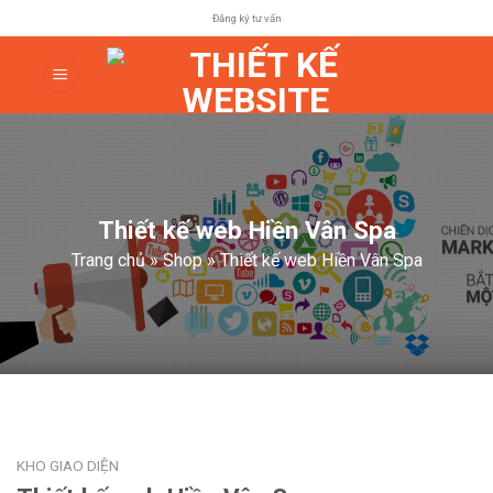
Skip
Đăng ký tư vấn
to
content
Thiết kế web Hiền Vân Spa
Trang chủ
»
Shop
»
Thiết kế web Hiền Vân Spa
KHO GIAO DIỆN